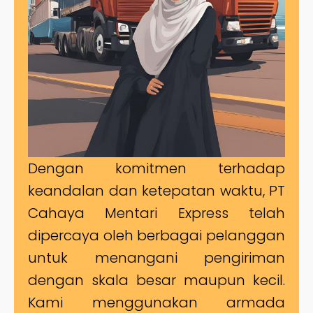
Dengan komitmen terhadap
keandalan dan ketepatan waktu, PT
Cahaya Mentari Express telah
dipercaya oleh berbagai pelanggan
untuk menangani pengiriman
dengan skala besar maupun kecil.
Kami menggunakan armada