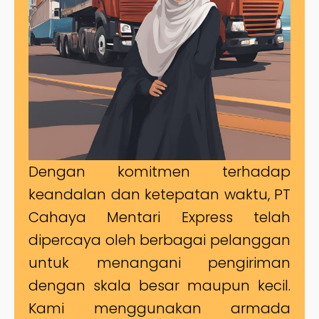
Dengan komitmen terhadap
keandalan dan ketepatan waktu, PT
Cahaya Mentari Express telah
dipercaya oleh berbagai pelanggan
untuk menangani pengiriman
dengan skala besar maupun kecil.
Kami menggunakan armada