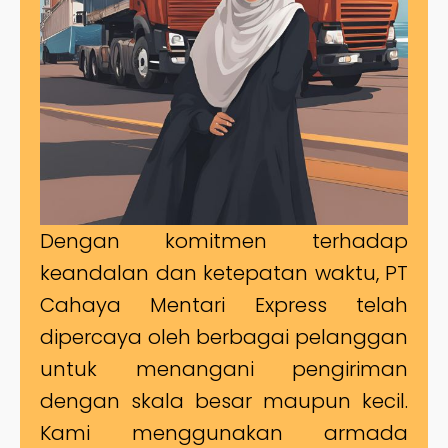
Dengan komitmen terhadap
keandalan dan ketepatan waktu, PT
Cahaya Mentari Express telah
dipercaya oleh berbagai pelanggan
untuk menangani pengiriman
dengan skala besar maupun kecil.
Kami menggunakan armada