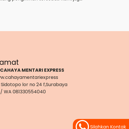
lamat
 CAHAYA MENTARI EXPRESS
w.cahayamentariexpress
 Sidotopo lor no 24 f,Surabaya
 / WA 081330554040
Silahkan Kontak