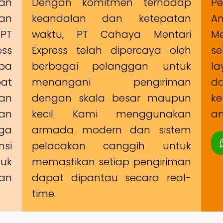
man
Dengan komitmen terhadap
Pe
an
keandalan dan ketepatan
A
PT
waktu, PT Cahaya Mentari
Me
ss
Express telah dipercaya oleh
s
ba
berbagai pelanggan untuk
la
at
menangani pengiriman
d
an
dengan skala besar maupun
ke
an
kecil. Kami menggunakan
am
uga
armada modern dan sistem
si
pelacakan canggih untuk
uk
memastikan setiap pengiriman
an
dapat dipantau secara real-
time.