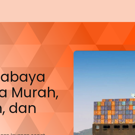
urabaya
a
Murah,
, dan