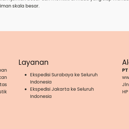
iman skala besar.
Layanan
A
pan
PT
Ekspedisi Surabaya ke Seluruh
kan
ww
Indonesia
tas
Jln
Ekspedisi Jakarta ke Seluruh
tik
HP
Indonesia