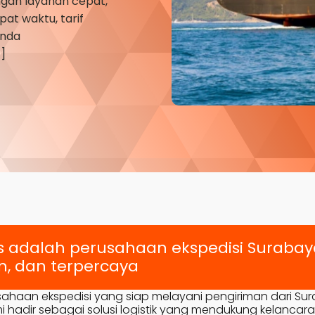
gan layanan cepat,
at waktu, tarif
Anda
]
s adalah perusahaan ekspedisi Suraba
, dan terpercaya
sahaan ekspedisi yang siap melayani pengiriman dari Su
 hadir sebagai solusi logistik yang mendukung kelancara