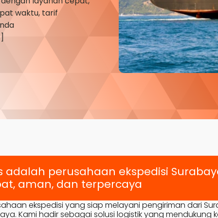
dengan layanan cepat,
at waktu, tarif
Anda
]
s adalah perusahaan ekspedisi Suraba
at, aman, dan terpercaya
sahaan ekspedisi yang siap melayani pengiriman dari Su
a. Kami hadir sebagai solusi logistik yang mendukung ke