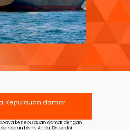
ya
Kepulauan damar
rabaya ke
Kepulauan damar
dengan
lancaran bisnis Anda. Ekspedisi