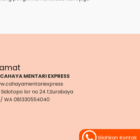
lamat
 CAHAYA MENTARI EXPRESS
w.cahayamentariexpress
 Sidotopo lor no 24 f,Surabaya
 / WA 081330554040
Silahkan Kontak