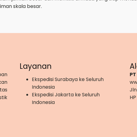
iman skala besar.
Layanan
A
pan
PT
Ekspedisi Surabaya ke Seluruh
kan
ww
Indonesia
tas
Jln
Ekspedisi Jakarta ke Seluruh
tik
HP
Indonesia