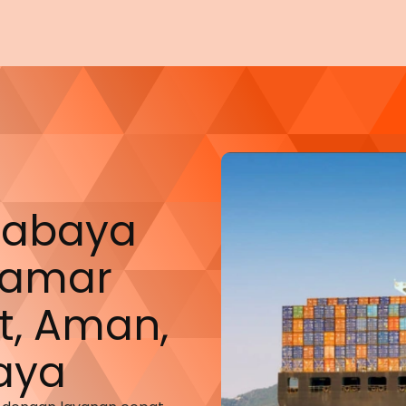
urabaya
damar
t, Aman,
aya