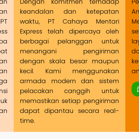
man
Dengan komitmen terhadap
Pe
an
keandalan dan ketepatan
A
PT
waktu, PT Cahaya Mentari
Me
ss
Express telah dipercaya oleh
s
ba
berbagai pelanggan untuk
la
at
menangani pengiriman
d
an
dengan skala besar maupun
ke
an
kecil. Kami menggunakan
am
uga
armada modern dan sistem
si
pelacakan canggih untuk
uk
memastikan setiap pengiriman
an
dapat dipantau secara real-
time.