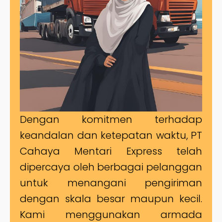
Dengan komitmen terhadap
keandalan dan ketepatan waktu, PT
Cahaya Mentari Express telah
dipercaya oleh berbagai pelanggan
untuk menangani pengiriman
dengan skala besar maupun kecil.
Kami menggunakan armada