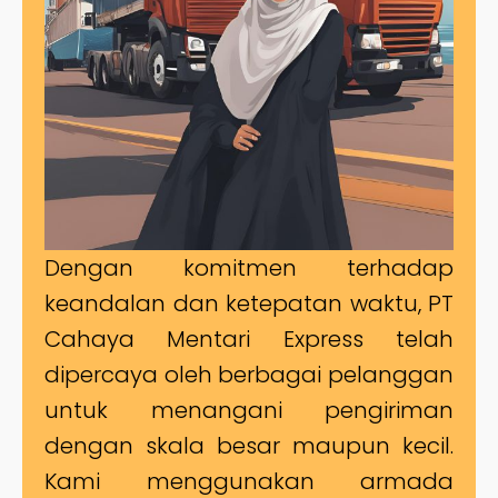
Dengan komitmen terhadap
keandalan dan ketepatan waktu, PT
Cahaya Mentari Express telah
dipercaya oleh berbagai pelanggan
untuk menangani pengiriman
dengan skala besar maupun kecil.
Kami menggunakan armada