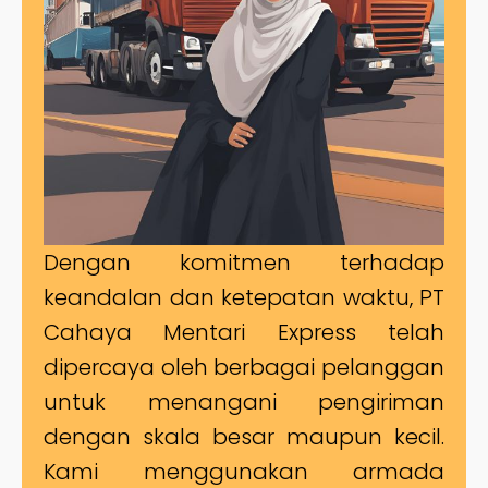
Dengan komitmen terhadap
keandalan dan ketepatan waktu, PT
Cahaya Mentari Express telah
dipercaya oleh berbagai pelanggan
untuk menangani pengiriman
dengan skala besar maupun kecil.
Kami menggunakan armada