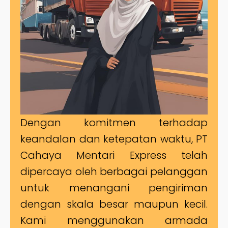
Dengan komitmen terhadap
keandalan dan ketepatan waktu, PT
Cahaya Mentari Express telah
dipercaya oleh berbagai pelanggan
untuk menangani pengiriman
dengan skala besar maupun kecil.
Kami menggunakan armada