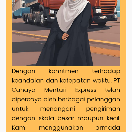
Dengan komitmen terhadap
keandalan dan ketepatan waktu, PT
Cahaya Mentari Express telah
dipercaya oleh berbagai pelanggan
untuk menangani pengiriman
dengan skala besar maupun kecil.
Kami menggunakan armada