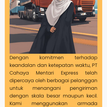
Dengan komitmen terhadap
keandalan dan ketepatan waktu, PT
Cahaya Mentari Express telah
dipercaya oleh berbagai pelanggan
untuk menangani pengiriman
dengan skala besar maupun kecil.
Kami menggunakan armada