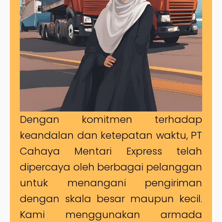
Dengan komitmen terhadap
keandalan dan ketepatan waktu, PT
Cahaya Mentari Express telah
dipercaya oleh berbagai pelanggan
untuk menangani pengiriman
dengan skala besar maupun kecil.
Kami menggunakan armada