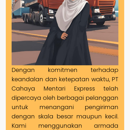
Dengan komitmen terhadap
keandalan dan ketepatan waktu, PT
Cahaya Mentari Express telah
dipercaya oleh berbagai pelanggan
untuk menangani pengiriman
dengan skala besar maupun kecil.
Kami menggunakan armada