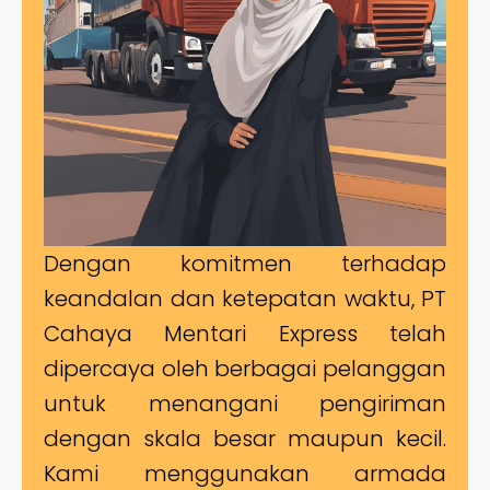
Dengan komitmen terhadap
keandalan dan ketepatan waktu, PT
Cahaya Mentari Express telah
dipercaya oleh berbagai pelanggan
untuk menangani pengiriman
dengan skala besar maupun kecil.
Kami menggunakan armada