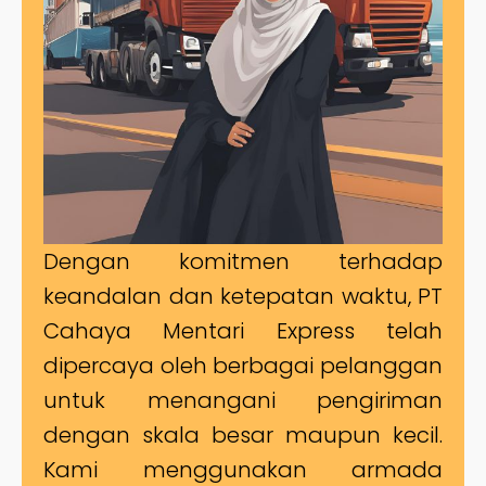
Dengan komitmen terhadap
keandalan dan ketepatan waktu, PT
Cahaya Mentari Express telah
dipercaya oleh berbagai pelanggan
untuk menangani pengiriman
dengan skala besar maupun kecil.
Kami menggunakan armada