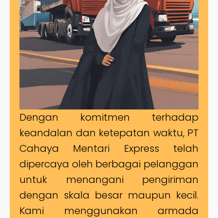
Dengan komitmen terhadap
keandalan dan ketepatan waktu, PT
Cahaya Mentari Express telah
dipercaya oleh berbagai pelanggan
untuk menangani pengiriman
dengan skala besar maupun kecil.
Kami menggunakan armada