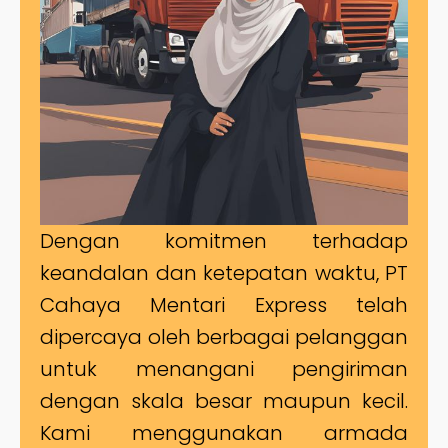
Dengan komitmen terhadap
keandalan dan ketepatan waktu, PT
Cahaya Mentari Express telah
dipercaya oleh berbagai pelanggan
untuk menangani pengiriman
dengan skala besar maupun kecil.
Kami menggunakan armada