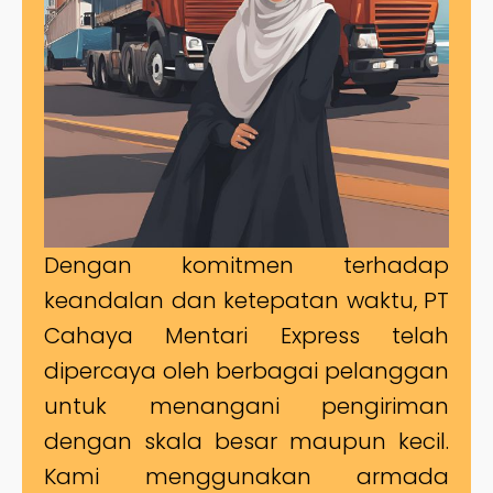
Dengan komitmen terhadap
keandalan dan ketepatan waktu, PT
Cahaya Mentari Express telah
dipercaya oleh berbagai pelanggan
untuk menangani pengiriman
dengan skala besar maupun kecil.
Kami menggunakan armada