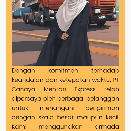
Dengan komitmen terhadap
keandalan dan ketepatan waktu, PT
Cahaya Mentari Express telah
dipercaya oleh berbagai pelanggan
untuk menangani pengiriman
dengan skala besar maupun kecil.
Kami menggunakan armada