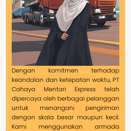
Dengan komitmen terhadap
keandalan dan ketepatan waktu, PT
Cahaya Mentari Express telah
dipercaya oleh berbagai pelanggan
untuk menangani pengiriman
dengan skala besar maupun kecil.
Kami menggunakan armada