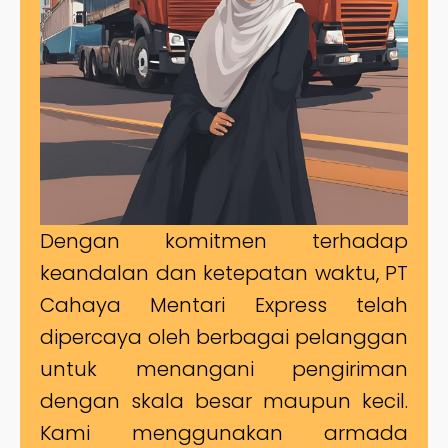
Dengan komitmen terhadap
keandalan dan ketepatan waktu, PT
Cahaya Mentari Express telah
dipercaya oleh berbagai pelanggan
untuk menangani pengiriman
dengan skala besar maupun kecil.
Kami menggunakan armada