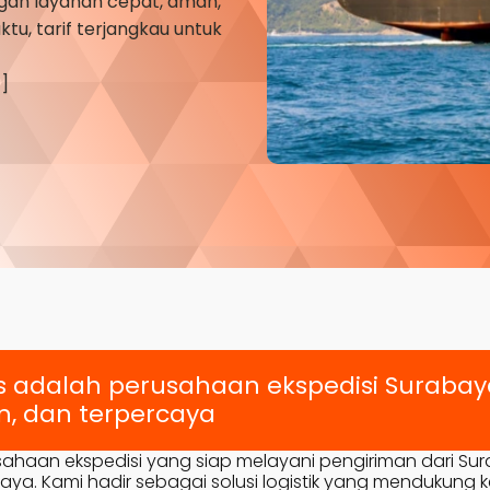
an layanan cepat, aman,
tu, tarif terjangkau untuk
]
s adalah perusahaan ekspedisi Suraba
, dan terpercaya
sahaan ekspedisi yang siap melayani pengiriman dari Su
a. Kami hadir sebagai solusi logistik yang mendukung ke