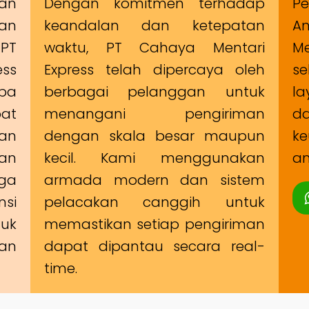
man
Dengan komitmen terhadap
Pe
an
keandalan dan ketepatan
A
PT
waktu, PT Cahaya Mentari
Me
ss
Express telah dipercaya oleh
s
ba
berbagai pelanggan untuk
la
at
menangani pengiriman
d
an
dengan skala besar maupun
ke
an
kecil. Kami menggunakan
am
uga
armada modern dan sistem
si
pelacakan canggih untuk
uk
memastikan setiap pengiriman
an
dapat dipantau secara real-
time.