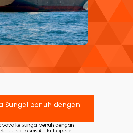
ya
Sungai penuh
dengan
rabaya ke
Sungai penuh
dengan
lancaran bisnis Anda. Ekspedisi