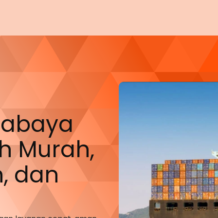
urabaya
h
Murah,
, dan