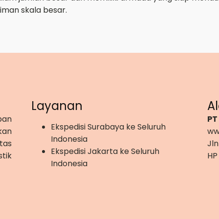
iman skala besar.
Layanan
A
pan
PT
Ekspedisi Surabaya ke Seluruh
kan
ww
Indonesia
tas
Jln
Ekspedisi Jakarta ke Seluruh
tik
HP
Indonesia