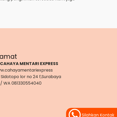
lamat
 CAHAYA MENTARI EXPRESS
w.cahayamentariexpress
 Sidotopo lor no 24 f,Surabaya
 / WA 081330554040
Silahkan Kontak