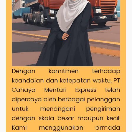
Dengan komitmen terhadap
keandalan dan ketepatan waktu, PT
Cahaya Mentari Express telah
dipercaya oleh berbagai pelanggan
untuk menangani pengiriman
dengan skala besar maupun kecil.
Kami menggunakan armada