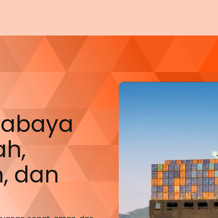
urabaya
h,
, dan