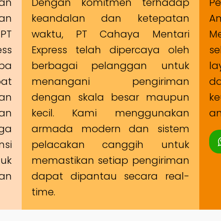
man
Dengan komitmen terhadap
Pe
an
keandalan dan ketepatan
A
PT
waktu, PT Cahaya Mentari
Me
ss
Express telah dipercaya oleh
s
ba
berbagai pelanggan untuk
la
at
menangani pengiriman
d
an
dengan skala besar maupun
ke
an
kecil. Kami menggunakan
am
uga
armada modern dan sistem
si
pelacakan canggih untuk
uk
memastikan setiap pengiriman
an
dapat dipantau secara real-
time.